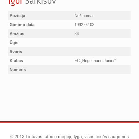
Igor
Sarkisov
Pozicija
Nežinomas
Gimimo data
1992-02-03
Amžius
34
Ūgis
Svoris
Klubas
FC „Hegelmann Junior“
Numeris
© 2013 Lietuvos futbolo mėgėjų lyga, visos teisės saugomos