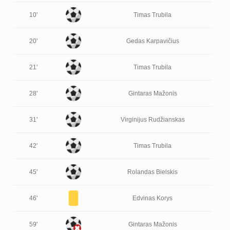
10'
Timas Trubila
20'
Gedas Karpavičius
21'
Timas Trubila
28'
Gintaras Mažonis
31'
Virginijus Rudžianskas
42'
Timas Trubila
45'
Rolandas Bielskis
46'
Edvinas Korys
59'
Gintaras Mažonis