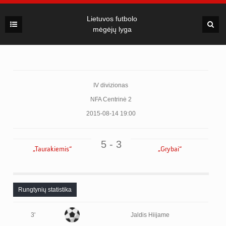
Lietuvos futbolo
mėgėjų lyga
IV divizionas
NFA Centrinė 2
2015-08-14 19:00
5 - 3
„Taurakiemis“
„Grybai“
Rungtynių statistika
3'
Jaldis Hiijame