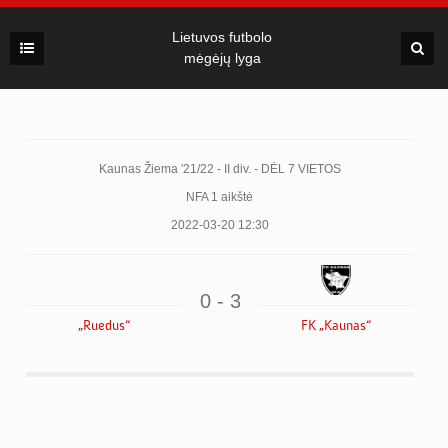
Lietuvos futbolo
mėgėjų lyga
Kaunas Žiema '21/22 - II div. - DĖL 7 VIETOS
NFA 1 aikštė
2022-03-20 12:30
0 - 3
„Ruedus“
FK „Kaunas“