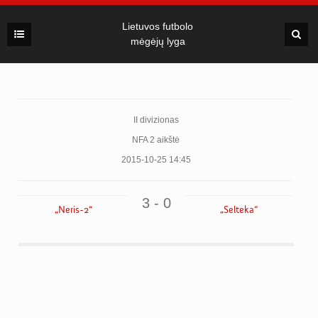
Lietuvos futbolo
mėgėjų lyga
II divizionas
NFA 2 aikštė
2015-10-25 14:45
3 - 0
„Neris-2“
„Selteka“