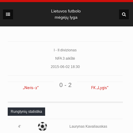
Lietuvos futbolo
mėgėjų lyga
I - II divizionas
NFA 3 aikštė
2015-06-02 18:30
0 - 2
„Neris-2“
FK „Lygis“
Rungtynių statistika
4'
Laurynas Kavaliauskas