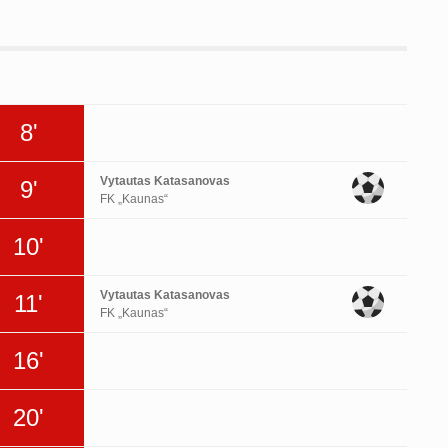
8'
Vytautas Katasanovas
9'
FK „Kaunas“
10'
Vytautas Katasanovas
11'
FK „Kaunas“
16'
20'