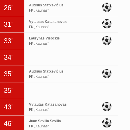
Audrius Statkevičius
26'
FK „Kaunas“
Vytautas Katasanovas
31'
FK „Kaunas“
Laurynas Visockis
33'
FK „Kaunas“
34'
Audrius Statkevičius
35'
FK „Kaunas“
35'
Vytautas Katasanovas
43'
FK „Kaunas“
Juan Sevilla Sevilla
46'
FK „Kaunas“