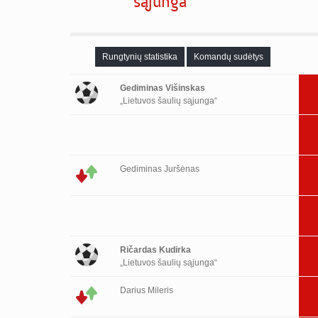
sąjunga“
Rungtynių statistika
Komandų sudėtys
Gediminas Višinskas
„Lietuvos šaulių sąjunga“
Gediminas Juršėnas
Ričardas Kudirka
„Lietuvos šaulių sąjunga“
Darius Mileris