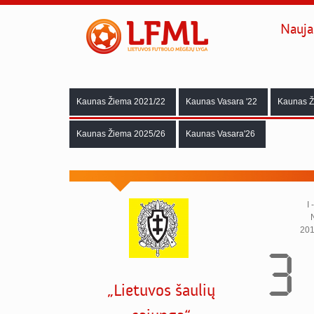
Nauja
Kaunas Žiema 2021/22
Kaunas Vasara '22
Kaunas Ž
Kaunas Žiema 2025/26
Kaunas Vasara'26
I 
201
3 
„Lietuvos šaulių