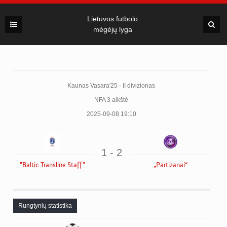
Lietuvos futbolo
mėgėjų lyga
Kaunas Vasara'25 - II divizionas
NFA 3 aikštė
2025-09-08 19:10
1 - 2
"Baltic Transline Staff"
„Partizanai“
Rungtynių statistika