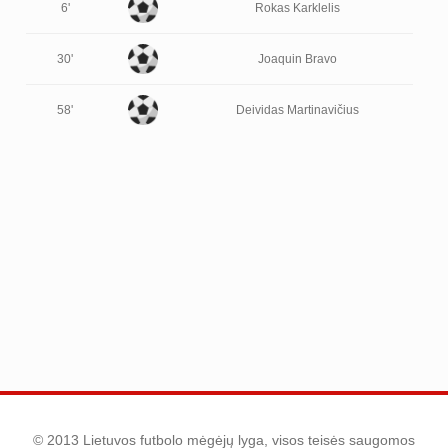
6'
Rokas Karklelis
30'
Joaquin Bravo
58'
Deividas Martinavičius
© 2013 Lietuvos futbolo mėgėjų lyga, visos teisės saugomos