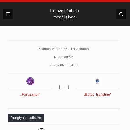
Lietuvos futbolo
mėgėjų lyga
Kaunas Vasara'25 - II divizionas
NFA 3 aikštė
2025-09-11 19:10
1 - 1
„Partizanai“
„Baltic Transline“
Rungtynių statistika