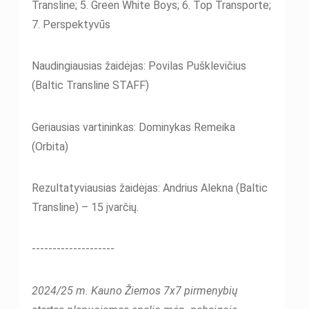
Transline; 5. Green White Boys; 6. Top Transporte;
7. Perspektyvūs
Naudingiausias žaidėjas: Povilas Pušklevičius
(Baltic Transline STAFF)
Geriausias vartininkas: Dominykas Remeika
(Orbita)
Rezultatyviausias žaidėjas: Andrius Alekna (Baltic
Transline) – 15 įvarčių.
--------------------
2024/25 m. Kauno Žiemos 7x7 pirmenybių