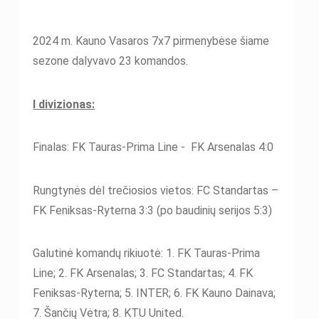
2024 m. Kauno Vasaros 7x7 pirmenybėse šiame
sezone dalyvavo 23 komandos.
I divizionas:
Finalas: FK Tauras-Prima Line - FK Arsenalas 4:0
Rungtynės dėl trečiosios vietos: FC Standartas –
FK Feniksas-Ryterna 3:3 (po baudinių serijos 5:3)
Galutinė komandų rikiuotė: 1. FK Tauras-Prima
Line; 2. FK Arsenalas; 3. FC Standartas; 4. FK
Feniksas-Ryterna; 5. INTER; 6. FK Kauno Dainava;
7. Šančių Vėtra; 8. KTU United.